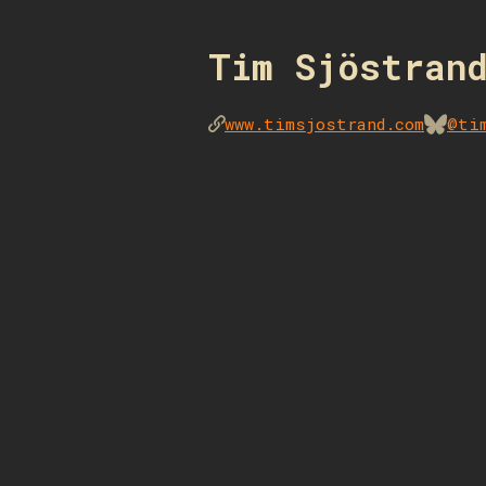
Tim Sjöstran
www.timsjostrand.com
@ti