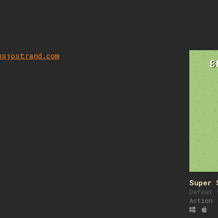
d
msjostrand.com
Super 
Defeat 
Action